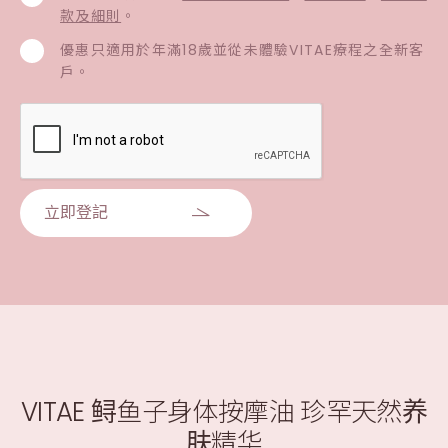
款及細則
。
優惠只適用於年滿18歲並從未體驗VITAE療程之全新客
戶。
立即登記
VITAE 鲟鱼子身体按摩油 珍罕天然养
肤精华