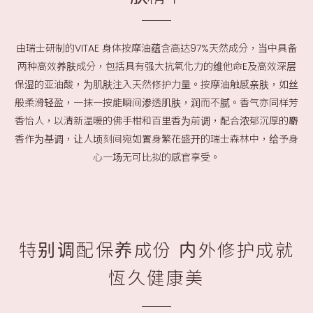
由瑞士研制的VITAE 身体按摩油蕴含高达97%天然成分，当中具备
两种高效养肤成分，包括具有强大抗氧化力的维他命E及高效深层
保湿的亚油酸，为肌肤注入天然修护力量。按摩油触感亲肤，如丝
般柔滑轻盈，一抹一按能瞬间渗透肌肤，润而不腻。香气亦同样芳
香怡人，以清新温暖的佛手柑和百里香为前调，配合浓郁沉厚的麝
香作为基调，让人顷刻间宛如置身繁花盛开的瑞士森林中，给予身
心一场无可比拟的感官享受。
特别调配保养成份 内外修护成就
恆久健康美