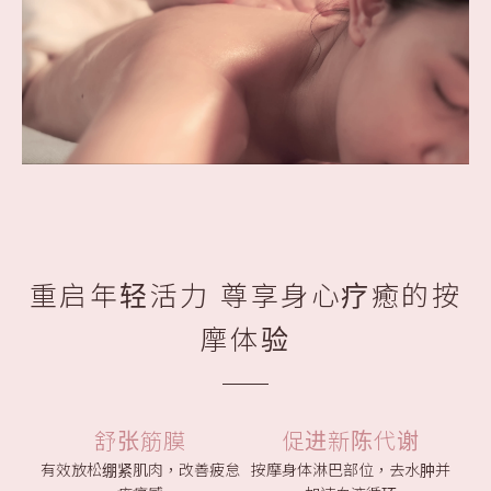
重启年轻活力 尊享身心疗癒的按
摩体验
舒张筋膜
促进新陈代谢
有效放松绷紧肌肉，改善疲怠
按摩身体淋巴部位，去水肿并