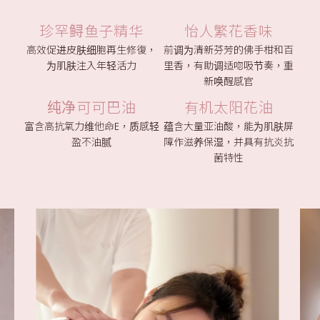
珍罕鲟鱼子精华
怡人繁花香味
高效促进皮肤细胞再生修復，
前调为清新芬芳的佛手柑和百
为肌肤注入年轻活力
里香，有助调适唿吸节奏，重
新唤醒感官
纯净可可巴油
有机太阳花油
富含高抗氧力维他命E，质感轻
蕴含大量亚油酸，能为肌肤屏
盈不油腻
障作滋养保湿，并具有抗炎抗
菌特性