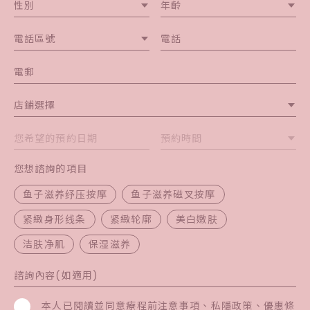
性別
年齡
電話區號
店鋪選擇
預約時間
您想諮詢的項目
鱼子滋养纾压按摩
鱼子滋养磁叉按摩
紧緻身形线条
紧緻轮廓
美白嫩肤
洁肤净肌
保湿滋养
本人已閱讀並同意
療程前注意事項
、
私隱政策
、
優惠條