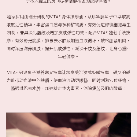
于私人独立的房间尽享恬静松弛的按摩体验。
独家採用由瑞士研制的VITAE 身体按摩油，从珍罕鲟鱼子中萃取高
浓度活性精华，丰富蛋白质与多种矿物质，有效促进修復细胞再生
机制，兼具淡化皱纹及增加皮肤弹性功效。配合VITAE 独创手法按
摩，有效舒张筋膜，排毒去水肿及加速血液循环，放松绷紧肌肉，
同时深层滋养肌肤，提升肌肤弹性，减淡干纹及细纹，让身心重回
年轻健康。
VITAE 另设鱼子滋养磁叉按摩让您享受沉浸式极緻按摩！磁叉的磁
力能带动血液中的铁质，使血液流动更顺畅，同时刺激穴位经络，
畅通淋巴去水肿，加速排走体内毒素，消除疲劳及肌肉酸痛！