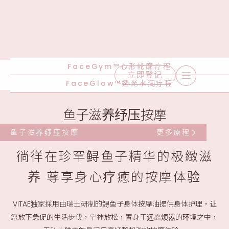
FaceGym™心形轮廓疗程
立即登记
FaceGlow™透光水润疗程
鱼子滋养纾压按摩
鱼子滋养纾压按摩
更多療程
徜徉在珍罕鲟鱼子精华的极緻滋
养 尊享身心疗癒的按摩体验
VITAE独家採用由瑞士研制的鲟鱼子身体按摩油提供身体护理，让
您放下急促的生活步伐，宁神放松，置身于远离烦嚣的环境之中，