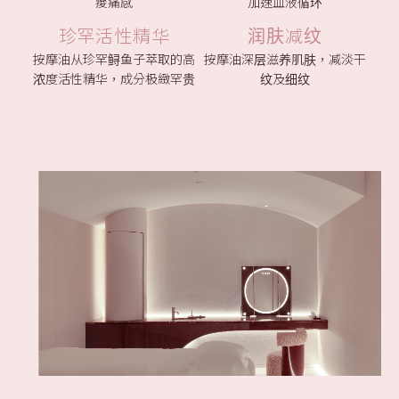
痠痛感
加速血液循环
珍罕活性精华
润肤减纹
按摩油从珍罕鲟鱼子萃取的高
按摩油深层滋养肌肤，减淡干
浓度活性精华，成分极緻罕贵
纹及细纹