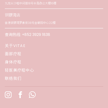
九龙尖沙咀中间道18号半岛办公大楼16楼
铜锣湾店
香港铜锣湾罗素街38号金朝阳中心22楼
查询热线:
+852 3929 1838
关于VITAE
面部疗程
身体疗程
轻医美疗程中心
联络我们