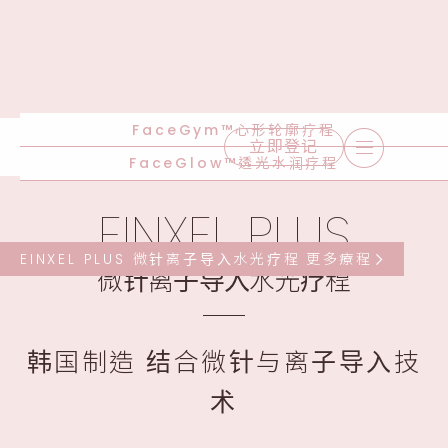
FaceGym™心形轮廓疗程
立即登记
FaceGlow™透光水润疗程
EINXEL PLUS
EINXEL PLUS 微针离⼦导⼊水光疗程
更多療程
微针离⼦导⼊水光疗程
韩国制造 结合微针与离⼦导⼊技
术