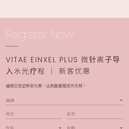
Register Now
VITAE EINXEL PLUS 微针离⼦导
⼊水光疗程 │ 新客优惠
诚邀您登记新客优惠，让肌肤重现透亮无瑕！
稱謂
性別
年齡