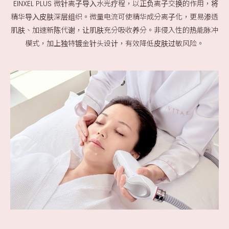
EINXEL PLUS 微针离⼦导⼊水光疗程，以正负离⼦交换的作⽤，将
精华导⼊⽪肤深层组织。微量电流可使精华成分离⼦化，更易渗透
肌肤、加速新陈代谢，让肌肤充分吸收养分。非侵入性的热能脉冲
模式，加上独特镀金针头设计，有效降低⽪肤过敏风险。