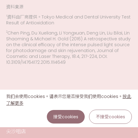
资料来源
资料由厂商提供。Tokyo Medical and Dental University Test
1
Result of Antioxidation
Chen Ping, Du Xueliang, Li Yongxuan, Deng Lin, Liu Bilai, Lin
2
Shaoming & Michael H. Gold (2016) A retrospective study
on the clinical efficacy of the intense pulsed light source
for photodamage and skin rejuvenation, Journal of
Cosmetic and Laser Therapy, 18:4, 217-224, DOI:
10.3109/14764172.2015.1114649
我们会使用cookies。请表示您是否接受我们使用cookies。
按此
了解更多
接受cookies
不接受cookies
尖沙咀店