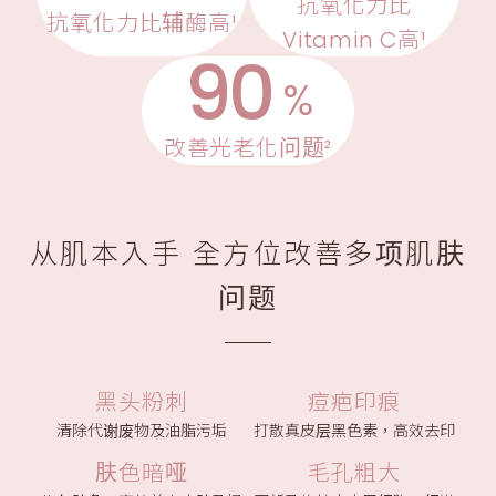
抗氧化力比
抗氧化力比辅酶高¹
Vitamin C高¹
90
%
改善光老化问题²
从肌本入手 全方位改善多项肌肤
问题
黑头粉刺
痘疤印痕
清除代谢废物及油脂污垢
打散真皮层黑色素，高效去印
肤色暗哑
毛孔粗大