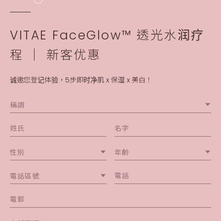
VITAE FaceGlow™ 透光水润疗
程 │ 新客优惠
诚邀您登记体验，5步即时净肌 x 保湿 x 美白！
稱謂
性別
年齡
電話區號