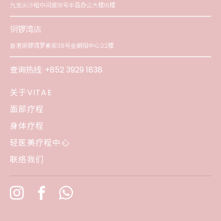
九龙尖沙咀中间道18号半岛办公大楼16楼
铜锣湾店
香港铜锣湾罗素街38号金朝阳中心22楼
查询热线:
+852 3929 1838
关于VITAE
面部疗程
身体疗程
轻医美疗程中心
联络我们