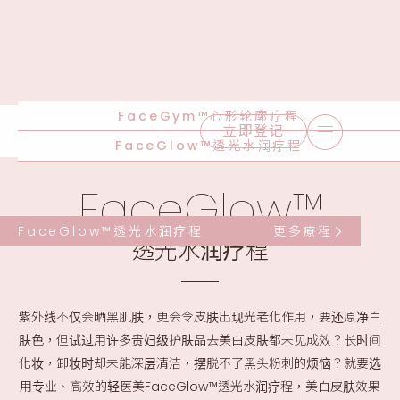
FaceGym™心形轮廓疗程
立即登记
FaceGlow™透光水润疗程
FaceGlow™
FaceGlow™透光水润疗程
更多療程
透光水润疗程
紫外线不仅会晒黑肌肤，更会令皮肤出现光老化作用，要还原净白
肤色，但试过用许多贵妇级护肤品去美白皮肤都未见成效？长时间
化妆，卸妆时却未能深层清洁，摆脱不了黑头粉刺的烦恼？就要选
用专业、高效的轻医美FaceGlow™透光水润疗程，美白皮肤效果