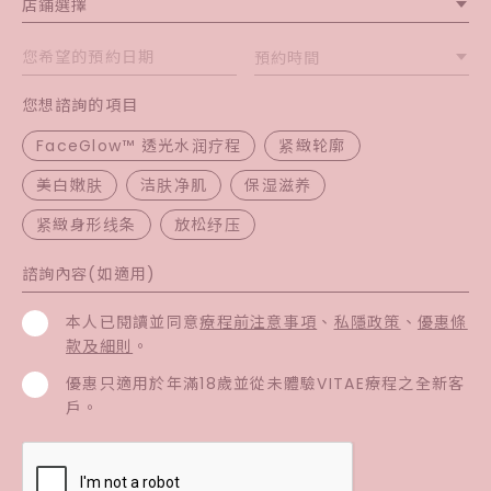
店鋪選擇
預約時間
您想諮詢的項目
FaceGlow™ 透光水润疗程
紧緻轮廓
美白嫩肤
洁肤净肌
保湿滋养
紧緻身形线条
放松纾压
本人已閱讀並同意
療程前注意事項
、
私隱政策
、
優惠條
款及細則
。
優惠只適用於年滿18歲並從未體驗VITAE療程之全新客
戶。