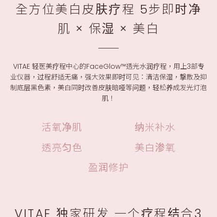
全方位美白皮肤疗程 5步即时净
肌 × 保湿 × 美白
VITAE 轻医美疗程中心的FaceGlow™透光水润疗程，用上3部专
业仪器，过程舒适无痛，强大效果即时可见：清洁保湿，撃散及抑
制底层黑色素，美白同时改善皮肤暗哑等问题，轻松养成发光灯泡
肌！
活氧净肌
纳米补水
透亮匀色
美白渗氧
盈润修护
VITAE 独家研发 一个疗程结合3