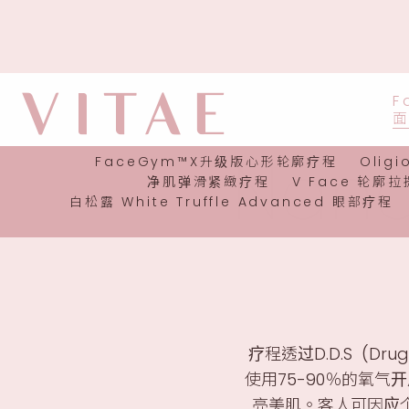
F
Nano
FaceGym™X升级版心形轮廓疗程
Olig
净肌弹滑紧緻疗程
V Face 轮廓
白松露 White Truffle Advanced 眼部疗程
疗程透过D.D.S (Dr
使用75-90％的氧
亮美肌。客人可因应