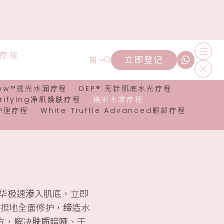
润疗程
立即登记
简
usion
low™透光水润疗程
DEP® 无针肌底水光疗程
Purifying净肌焕肤疗程
纳米水漾疗程
护理疗程
White Truffle Advanced眼部疗程
性护肤精华极速渗入肌底，立即
负担地全面修护，缔造水
方，解决肤质暗哑、干