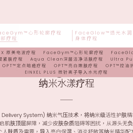
aceGym™心形轮廓疗程
FaceGlow™透光水
面部疗程
身体疗程
 Oxygen Inf
ioX 原美电波疗程
FaceGym™心形轮廓疗程
FaceG
拉提紧肤疗程
Aqua Clean深层洁净活肤疗程
Ultra 
OPT™定点暗疮疗程
OPT™亮白嫩肤疗程
OPT™控油
EINXEL PLUS 微针离⼦导⼊水光疗程
纳米水漾疗程
ug Delivery System) 纳米气压技术，将纳米级活
气开启肌肤顶层屏障，减少皮肤杂质阻碍等困扰，从源头无
个人肤质及需要，导入亮白保湿、消炎舒敏等纳米精华配