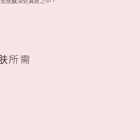
送至皮肤深处真皮之中，
肤所需