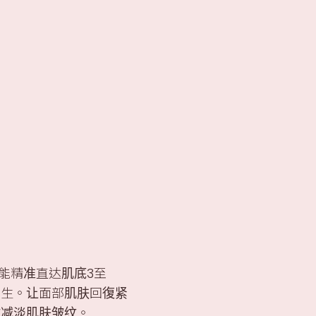
润疗程
立即登记
简
low™透光水润疗程
DEP® 无针肌底水光疗程
Purifying净肌焕肤疗程
纳米水漾疗程
护理疗程
White Truffle Advanced眼部疗程
能精准直达肌底3至
增生。让面部肌肤回復紧
时减淡肌肤皱纹。