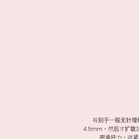
F
FaceGym™X升级版心形轮廓疗程
Olig
净肌弹滑紧緻疗程
V Face 轮廓
白松露 White Truffle Advanced 眼部疗程
有别于一般无针埋
4.5mm，然后才扩
密承托力，收紧