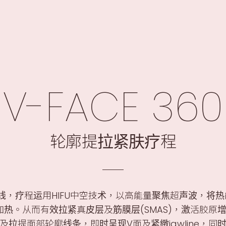
aceGym™心形轮廓疗程
FaceGlow™透光水
面部疗程
身体疗程
ioX 原美电波疗程
FaceGym™心形轮廓疗程
FaceG
拉提紧肤疗程
Aqua Clean深层洁净活肤疗程
Ultra 
OPT™定点暗疮疗程
OPT™亮白嫩肤疗程
OPT™控油
EINXEL PLUS 微针离⼦导⼊水光疗程
V-FACE 360
轮廓提拉紧肤疗程
线，疗程运用HIFU中空技术，以高能量聚焦超声波，将热
散加热。从而有效拉紧真皮层及筋膜层(SMAS)，激活胶原
及拉提面部轮廓线条，即时呈现V面及紧緻jawline，同