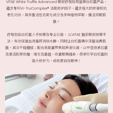
VITAE White Truffle Advanced 眼部疗程採用皇牌白松露产品，
蕴含专利Ｗ-TruComplex® 活肌修护因子，蕴含强大的修復和抗
老化功效，其多重活性抗氧化成分及多种植物萃取，焕活双眼肌
肤。
疗程包括白松露人手按摩及专业仪器， 以VITAE 独家眼部按摩手
法，有效促进血液循环消除水肿，同时让白松露精华深层滋养肌
肤，减淡干纹细纹；配合高能量聚焦超声波仪器，以中空技术拉紧
及激活胶原收缩、增生及重组，收紧眼周线条，尽享珍罕白松露的
强大修护力，成就更自信眼神！