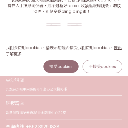
「长期眼睛好攰又有黑眼圈嘅我，会做白松露眼部treatment ，
有齐人手按摩同仪器，成个过程好relax，收紧返眼周线条，啲纹
淡咗，即刻变返bling bling眼！」
我们会使用cookies。请表示您是否接受我们使用cookies。
按此
了解更多
接受cookies
不接受cookies
尖沙咀店
九龙尖沙咀中间道18号半岛办公大楼16楼
铜锣湾店
香港铜锣湾罗素街38号金朝阳中心22楼
查询热线:
+852 3929 1838