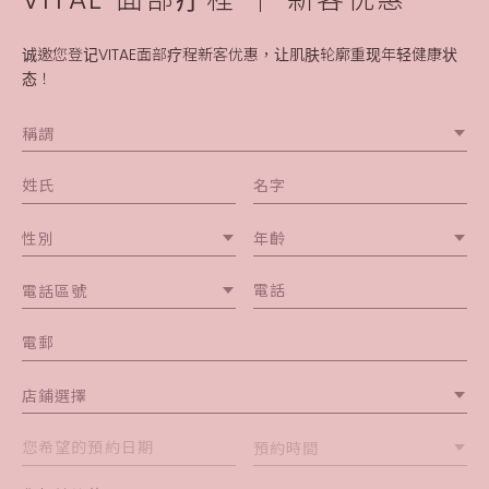
诚邀您登记VITAE面部疗程新客优惠，让肌肤轮廓重现年轻健康状
态！
稱謂
性別
年齡
電話區號
店鋪選擇
預約時間