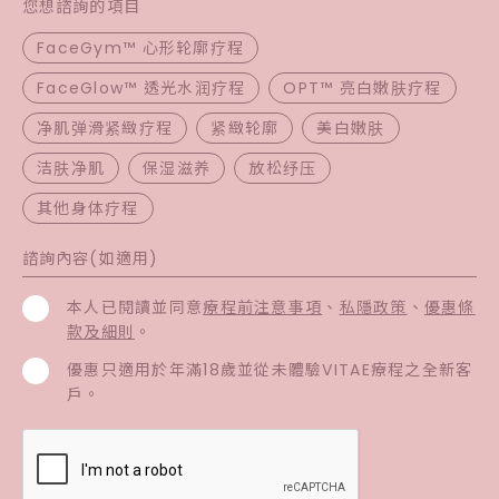
您想諮詢的項目
FaceGym™ 心形轮廓疗程
FaceGlow™ 透光水润疗程
OPT™ 亮白嫩肤疗程
净肌弹滑紧緻疗程
紧緻轮廓
美白嫩肤
洁肤净肌
保湿滋养
放松纾压
其他身体疗程
本人已閱讀並同意
療程前注意事項
、
私隱政策
、
優惠條
款及細則
。
優惠只適用於年滿18歲並從未體驗VITAE療程之全新客
戶。