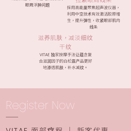
拉紧眼周线条
眼周浮肿问题
採用高能量聚焦超声波仪器，
利用中空技术有效激活胶原增
生，提升弹性，收紧眼部肌肉
线条
滋养肌肤，减淡细纹
干纹
VITAE 独家按摩手法让蕴含复
合滋润因子的白松露产品更好
地渗透肌肤，补水减纹。
Register Now
VITAE 面部疗程 │ 新客优惠