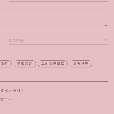
預約時間
膚淨肌
保濕滋養
其他身體療程
放鬆紓壓
惠條款及細則
。
新客戶。