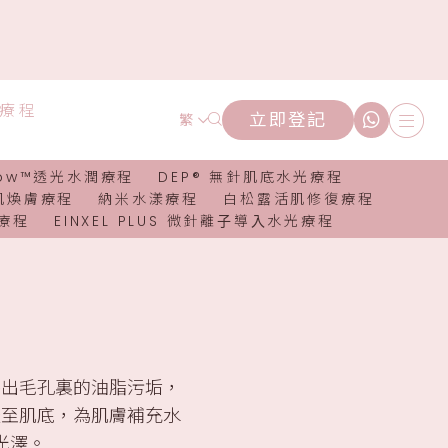
潤療程
立即登記
繁
n
low™透光水潤療程
DEP® 無針肌底水光療程
g淨肌煥膚療程
納米水漾療程
白松露活肌修復療程
部療程
EINXEL PLUS 微針離⼦導⼊水光療程
導出毛孔裏的油脂污垢，
透至肌底，為肌膚補充水
光澤。