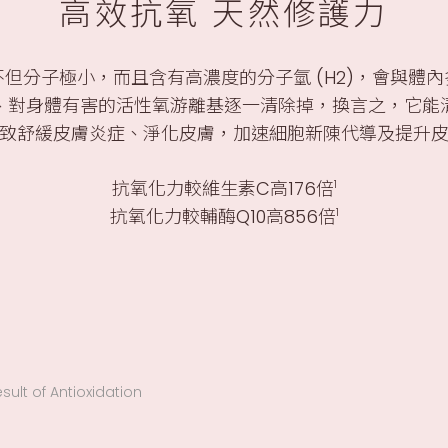
高效抗氧 天然修護力
但分子極小，而且含有高濃度的分子氫 (H2)，會與體
、對身體有害的活性氧游離基逐一清除掉，換言之，它能
致舒緩皮膚炎症、淨化皮膚，加速細胞新陳代導及提升
抗氧化力較維生素C高176倍
1
抗氧化力較輔酶Q10高856倍
1
lt of Antioxidation