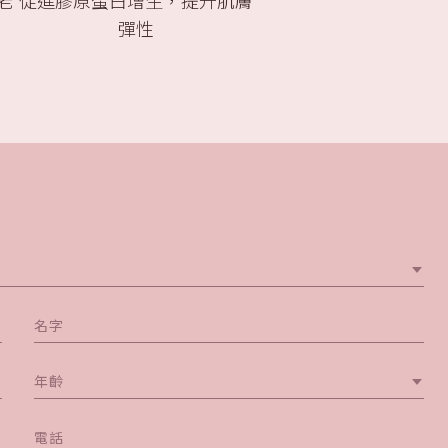
老
促進膠原蛋白增生，提升肌膚
彈性
年齡