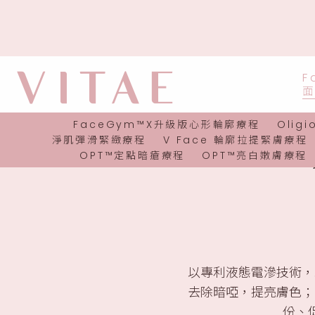
F
FaceGym™X升級版心形輪廓療程
Olig
淨肌彈滑緊緻療程
V Face 輪廓拉提緊膚療程
OPT™定點暗瘡療程
OPT™亮白嫩膚療程
以專利液態電滲技術，
去除暗啞，提亮膚色；
份、