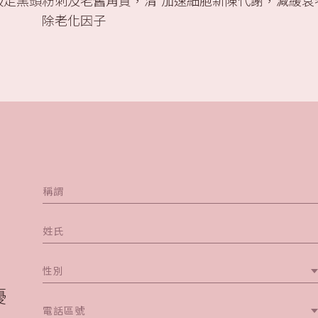
吸走黑頭粉刺及老舊角質，清
加速細胞新陳代謝，減緩衰
除老化因子
稱謂
性別
優
電話區號