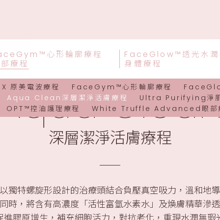
aceGym™心形輪廓療程
FaceGlow™透光水
面部療程
身體療程
Aqua Clea
ioX 原美電波療程
FaceGym™心形輪廓療程
FaceG
Aqua Clean深層潔淨活膚療程
Ultra Purifyin
OPT™控油護理療程
White Truffle Advanced眼
深層潔淨活膚療程
以獨特螺旋形設計的治療頭結合負壓真空吸力，溫和地
同時，將含有高濃度「活性富氫水素水」及煥膚精華滲
促進膠原增生，補充細胞活力，對抗老化，重現水潤無瑕