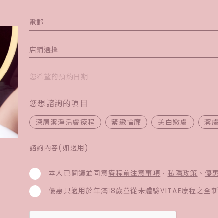
店鋪選擇
您想諮詢的項目
深層潔淨活膚療程
緊緻輪廓
美白嫩膚
潔
本人已閱讀並同意
療程前注意事項
、
私隱政策
、
優
優惠只適用於年滿18歲並從未體驗VITAE療程之全