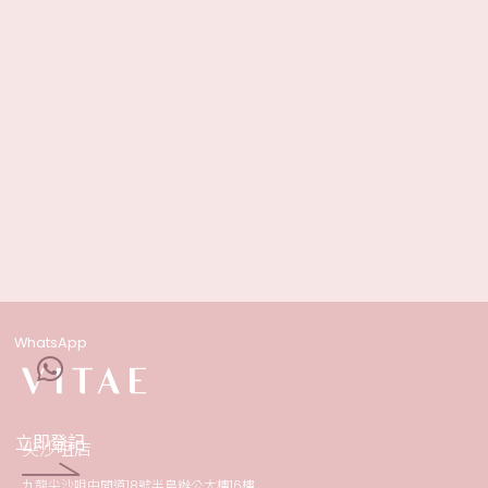
WhatsApp
立即登記
尖沙咀店
九龍尖沙咀中間道18號半島辦公大樓16樓