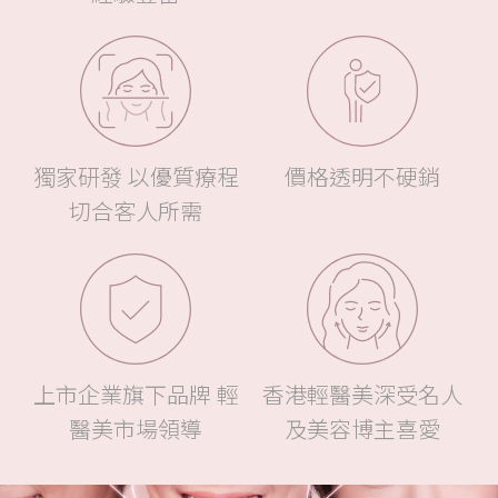
獨
創
輕
醫
美
療
獨家研發 以優質療程
價格透明不硬銷
程，
切合客人所需
結
合
國
際
認
可
上市企業旗下品牌 輕
香港輕醫美深受名人
儀
器,
醫美市場領導
及美容博主喜愛
配
合