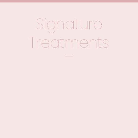
放
年
輕
Signature
健
康
Treatments
美。
FaceGlow™
透光水潤療程