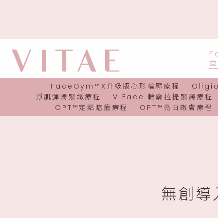
F
FaceGym™X升級版心形輪廓療程
Olig
淨肌彈滑緊緻療程
V Face 輪廓拉提緊膚療程
OPT™定點暗瘡療程
OPT™亮白嫩膚療程
無創導