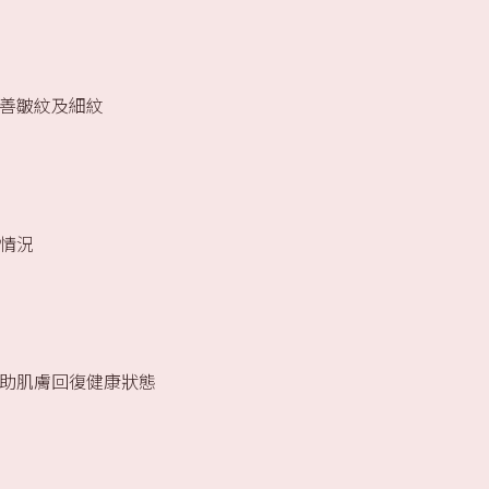
善皺紋及細紋
情況
助肌膚回復健康狀態