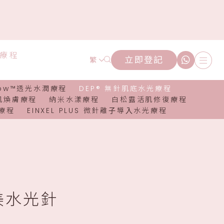
潤療程
立即登記
繁
low™透光水潤療程
DEP® 無針肌底水光療程
g淨肌煥膚療程
納米水漾療程
白松露活肌修復療程
部療程
EINXEL PLUS 微針離⼦導⼊水光療程
美水光針