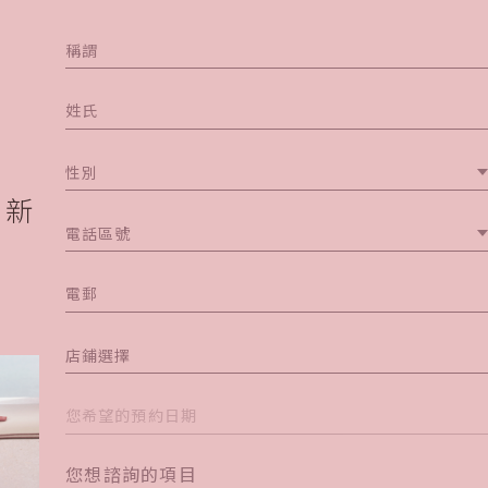
稱謂
性別
 新
電話區號
店鋪選擇
您想諮詢的項目