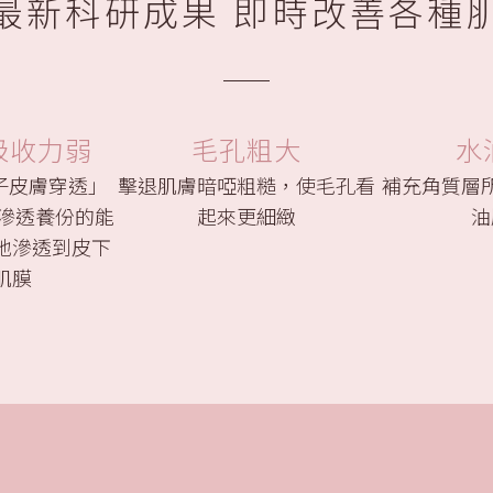
最新科研成果 即時改善各種
吸收力弱
毛孔粗大
水
電子皮膚穿透」
擊退肌膚暗啞粗糙，使毛孔看
補充角質層
強滲透養份的能
起來更細緻
油
地滲透到皮下
肌膜