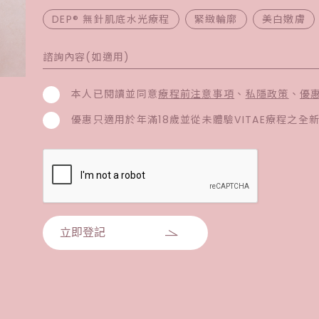
DEP® 無針肌底水光療程
緊緻輪廓
美白嫩膚
本人已閱讀並同意
療程前注意事項
、
私隱政策
、
優
優惠只適用於年滿18歲並從未體驗VITAE療程之全
立即登記