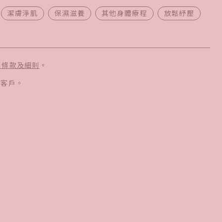
潔膚淨肌
保濕滋養
其他身體療程
放鬆紓壓
惠條款及細則
。
新客戶。