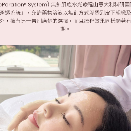
ectroPoration® System) 無針肌底水光療程由意大
穿透系統」，允許藥物溶液以無創方式滲透到皮下組織
外，擁有另一告別痛楚的選擇，而且療程效果同樣顯著
期。