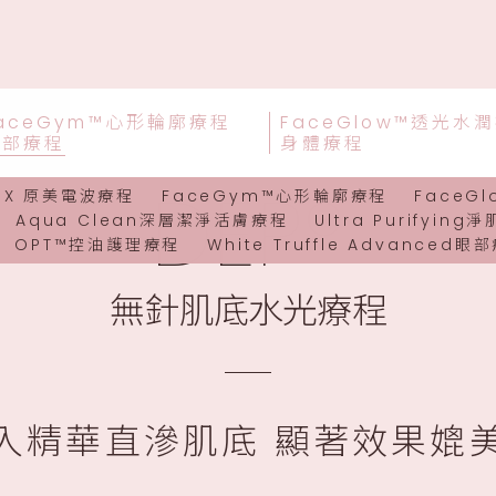
aceGym™心形輪廓療程
FaceGlow™透光水
面部療程
身體療程
DEP®
ioX 原美電波療程
FaceGym™心形輪廓療程
FaceG
Aqua Clean深層潔淨活膚療程
Ultra Purifyin
OPT™控油護理療程
White Truffle Advanced眼
無針肌底水光療程
入精華直滲肌底 顯著效果媲