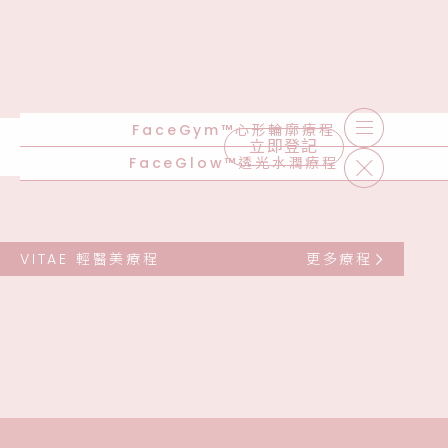
FaceGym™心形輪廓療程
立即登記
FaceGlow™透光水潤療程
VITAE 輕醫美療程
更多療程