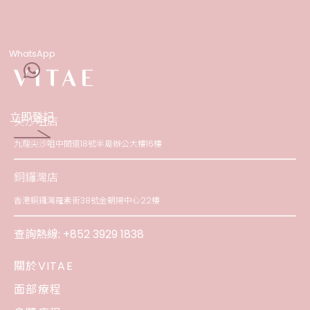
WhatsApp
立即登記
尖沙咀店
九龍尖沙咀中間道18號半島辦公大樓16樓
銅鑼灣店
香港銅鑼灣羅素街38號金朝陽中心22樓
查詢熱線:
+852 3929 1838
關於VITAE
面部療程